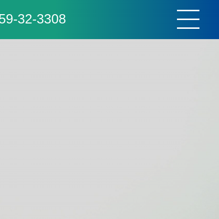
59-32-3308
toggle
navigat