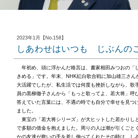
2023年1月【No.158】
しあわせはいつも じぶんの
年初め、頭に浮かんだ格言は、書家相田みつおの「し
きめる」です。年末、NHK紅白歌合戦に加山雄三さん
大活躍でしたが、私生活では何度も挫折しながら、歌
員の黒柳徹子さんから「もっと歌ってよ、若大将」呼
答えていた言葉には、不遇の時でも自分で幸せを見つ
ました。
東宝の「若大将シリーズ」が大ヒットした若かりしと
で多額の借金を抱えました。周りの人は潮が引くごと
かの友達が救いの手を差し伸べてくれたその時は、し