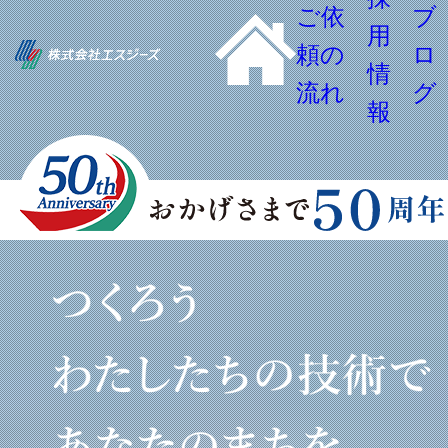
ご依
ブ
用
頼の
ロ
情
流れ
グ
報