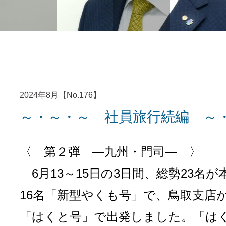
2024年8月【No.176】
～・～・～ 社員旅行続編 ～
〈 第２弾 ―九州・門司― 〉
6月13～15日の3日間、総勢23名が
16名「新型やくも号」で、鳥取支店か
「はくと号」で出発しました。「は