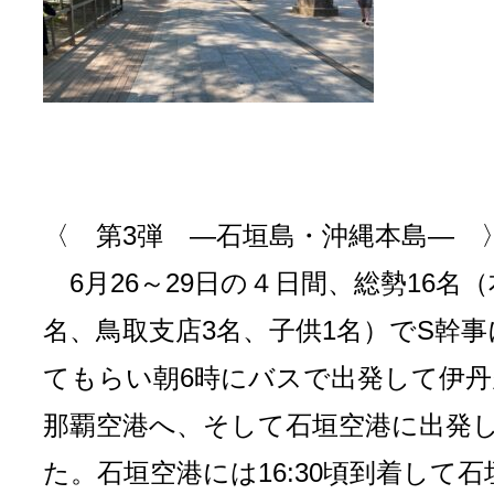
〈 第3弾 ―石垣島・沖縄本島― 
6月26～29日の４日間、総勢16名（
名、鳥取支店3名、子供1名）でS幹
てもらい朝6時にバスで出発して伊丹
那覇空港へ、そして石垣空港に出発
た。石垣空港には16:30頃到着して