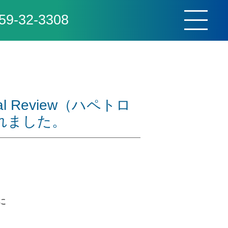
59-32-3308
toggle
navigat
al Review（ハペトロ
れました。
、
誌に