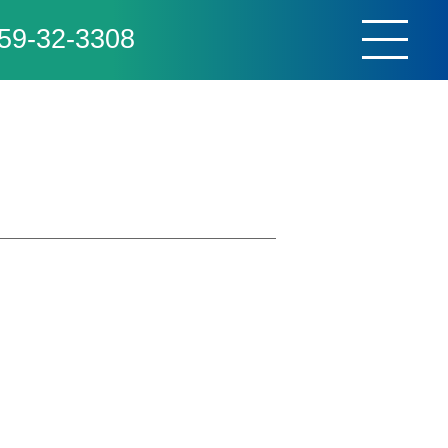
59-32-3308
toggle
navigat