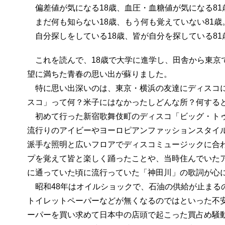
偏差値が気になる18歳、血圧・血糖値が気になる81
まだ何も知らない18歳、もう何も覚えていない81歳
自分探しをしている18歳、皆が自分を探している81
これを読んで、18歳で大学に進学し、田舎から東京
望に満ちた青春の思い出が蘇りました。
特に思い出深いのは、東京・横浜の友達にディスコに
スコ」って何？米子にはなかったしどんな所？何する
初めて行った新宿歌舞伎町のディスコ「ビッグ・トゥ
流行りのアイビーやヨーロピアンファッションスタイ
派手な照明と広いフロアでディスコミュージックに合
プを覚えて皆と楽しく踊ったことや、当時住んでいた
に通っていた頃に流行っていた「神田川」の歌詞が心
昭和48年はオイルショックで、石油の供給が止まる
トイレットペーパーなどが無くなるのではといった不
ーパーを買い求めて日本中の店頭で起こった買占め騒