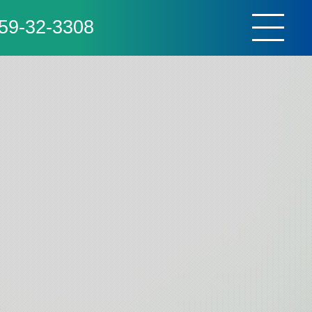
59-32-3308
toggle
navigat